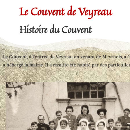
Le Couvent de Veyreau
Histoire du Couvent
Le Couvent, à l’entrée de Veyreau en venant de Meyrueis, a ét
a hébergé la mairie. Il a ensuite été habité par des particul