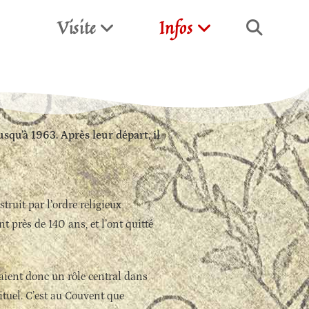
Visite
Infos
squ’à 1963. Après leur départ, il
nstruit par l’ordre religieux
t près de 140 ans, et l’ont quitté
saient donc un rôle central dans
ituel.
C’est au Couvent que