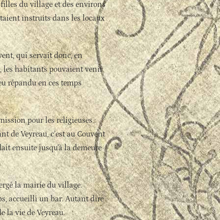
s filles du village et des environs
taient instruits dans les locaux
ent, qui servait donc, en
, les habitants pouvaient venir
 peu répandu en ces temps
ission pour les religieuses :
ant de Veyreau, c’est au Couvent
endait ensuite jusqu’à la demeure
ergé la mairie du village.
, accueilli un bar. Autant dire
e la vie de Veyreau.