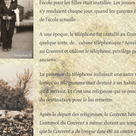
l’école pour les filles était installée. Les jeune
s’y rendaient chaque jour, quand les garçons é
de l’école actuelle.
A une époque, le téléphone fut installé au Couv
quelque sorte, de… cabine téléphonique ! Ainsi
au Couvent et utiliser le téléphone, privilège
anciens.
La présence du téléphone induisait une autre m
lorsqu’un télégramme était destiné à un habit
qu’il arrivait. Et c’est une religieuse qui se r
du destinataire pour le lui remettre.
Après le départ des religieuses, le Couvent héb
L’entresol du Couvent a même, durant un temps
que le Couvent a de longue date été au centre d